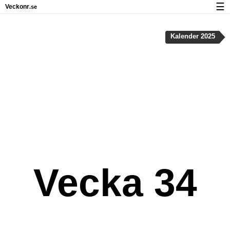
☰
Veckonr
.se
Kalender med helgdagar och veckonummer
Kalender 2025
Veckonummer og helgdagar på iPhone
Om Veckonr.se
Integritet och kakor
Vecka 34