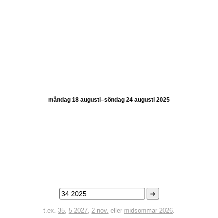
måndag 18 augusti–söndag 24 augusti 2025
➜
t.ex.
35
,
5 2027
,
2 nov.
eller
midsommar 2026
.