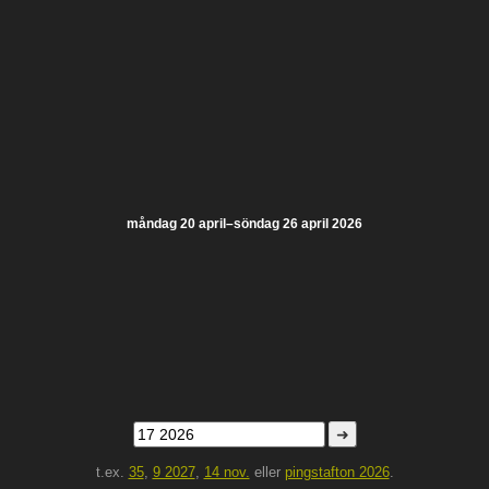
måndag 20 april–söndag 26 april 2026
➜
t.ex.
35
,
9 2027
,
14 nov.
eller
pingstafton 2026
.