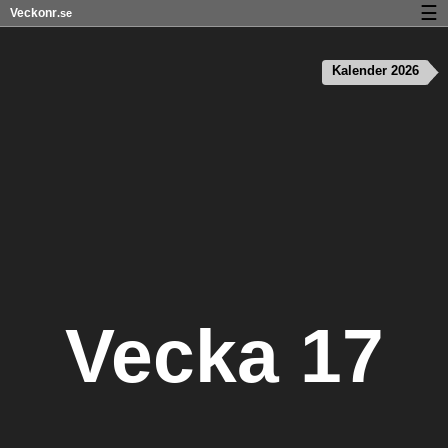
☰
Veckonr
.se
Kalender med helgdagar och veckonummer
Kalender 2026
Veckonummer og helgdagar på iPhone
Om Veckonr.se
Integritet och kakor
Vecka 17