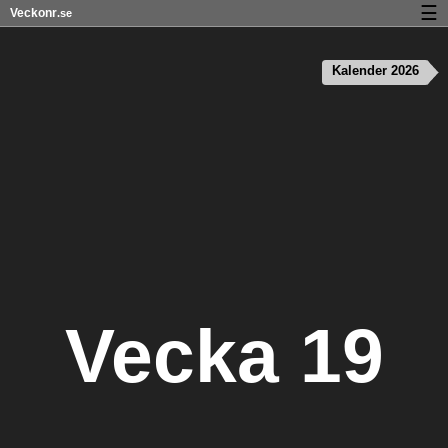
☰
Veckonr
.se
Kalender med helgdagar och veckonummer
Kalender 2026
Veckonummer og helgdagar på iPhone
Om Veckonr.se
Integritet och kakor
Vecka 19