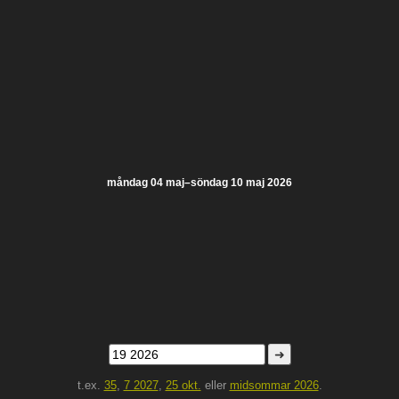
måndag 04 maj–söndag 10 maj 2026
➜
t.ex.
35
,
7 2027
,
25 okt.
eller
midsommar 2026
.