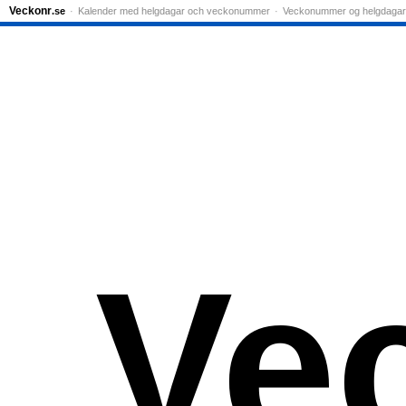
Veckonr
.se
Kalender med helgdagar och veckonummer
Veckonummer og helgdagar
Ve