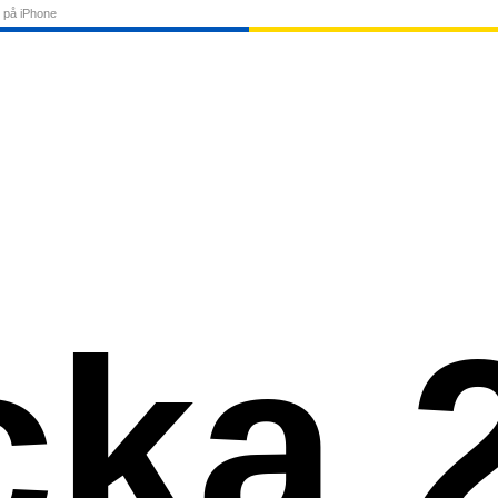
 på iPhone
cka 