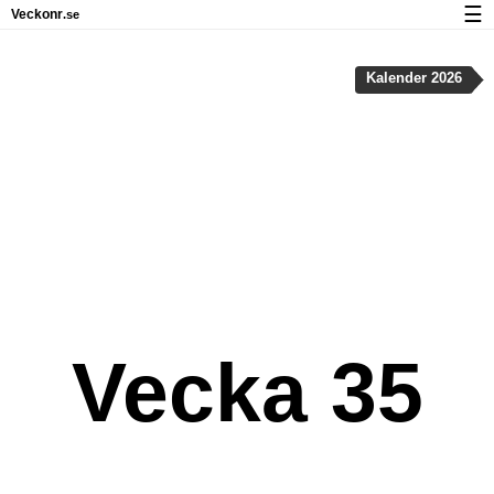
☰
Veckonr
.se
Kalender med helgdagar och veckonummer
Kalender 2026
Veckonummer og helgdagar på iPhone
Om Veckonr.se
Integritet och kakor
Vecka 35