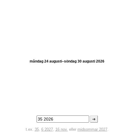
måndag 24 augusti–söndag 30 augusti 2026
➜
t.ex.
35
,
6 2027
,
16 nov.
eller
midsommar 2027
.