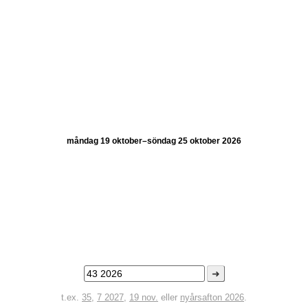
måndag 19 oktober–söndag 25 oktober 2026
➜
t.ex.
35
,
7 2027
,
19 nov.
eller
nyårsafton 2026
.