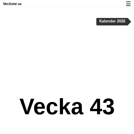
☰
Veckonr
.se
Kalender med helgdagar och veckonummer
Kalender 2026
Veckonummer og helgdagar på iPhone
Om Veckonr.se
Integritet och kakor
Vecka 43