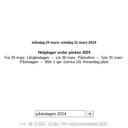
måndag 25 mars–söndag 31 mars 2024
Helgdager under
påsken 2024
Fre 29 mars:
Långfredagen
–
Lör 30 mars:
Påskafton
–
Sön 31 mars:
Påskdagen
–
Mån 1 apr. (vecka 14):
Annandag påsk
➜
t.ex.
36
,
8 2027
,
13 okt.
eller
midsommardagen 2026
.