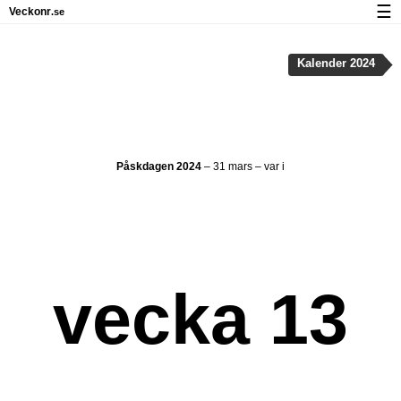
☰
Veckonr
.se
Kalender med helgdagar och veckonummer
Kalender 2024
Veckonummer og helgdagar på iPhone
Om Veckonr.se
Integritet och kakor
Påskdagen 2024
– 31 mars – var i
vecka 13