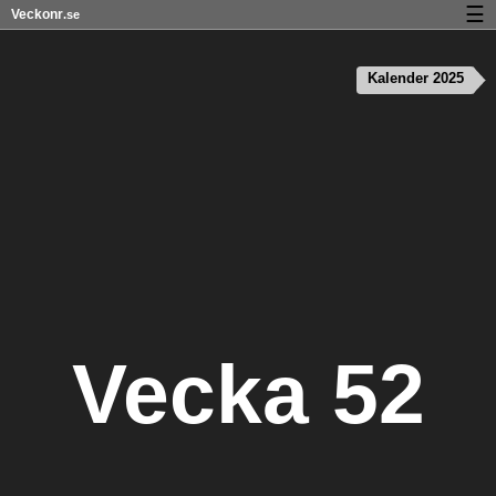
☰
Veckonr
.se
Kalender med helgdagar och veckonummer
Kalender 2025
Veckonummer og helgdagar på iPhone
Om Veckonr.se
Integritet och kakor
Vecka 52