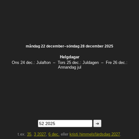
måndag 22 december–söndag 28 december 2025
Helgdagar
Ons 24 dec.:
Julafton
–
Tors 25 dec.:
Juldagen
–
Fre 26 dec.:
Annandag jul
➜
t.ex.
35
,
3 2027
,
6 dec.
eller
kristi himmelsfärdsdag 2027
.