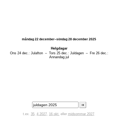
måndag 22 december–söndag 28 december 2025
Helgdagar
Ons 24 dec.:
Julafton
–
Tors 25 dec.:
Juldagen
–
Fre 26 dec.:
Annandag jul
➜
t.ex.
35
,
4 2027
,
16 okt.
eller
midsommar 2027
.