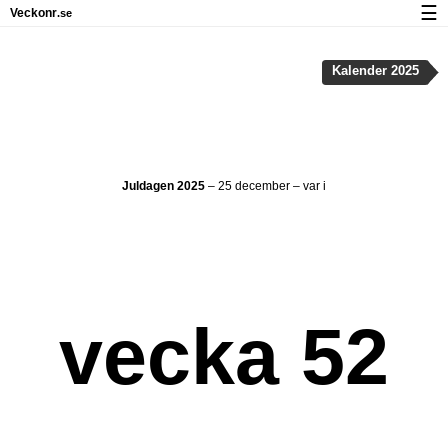
☰
Veckonr
.se
Kalender med helgdagar och veckonummer
Kalender 2025
Veckonummer og helgdagar på iPhone
Om Veckonr.se
Integritet och kakor
Juldagen 2025
– 25 december – var i
vecka 52