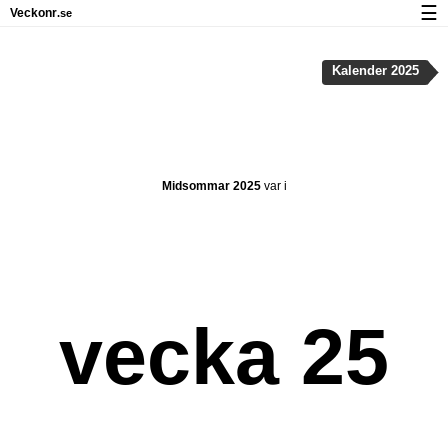
☰
Veckonr
.se
Kalender med helgdagar och veckonummer
Kalender 2025
Veckonummer og helgdagar på iPhone
Om Veckonr.se
Integritet och kakor
Midsommar 2025
var i
vecka 25