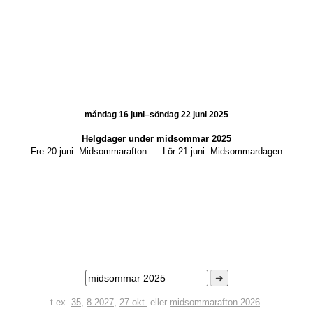
måndag 16 juni–söndag 22 juni 2025
Helgdager under
midsommar 2025
Fre 20 juni:
Midsommarafton
–
Lör 21 juni:
Midsommardagen
➜
t.ex.
35
,
8 2027
,
27 okt.
eller
midsommarafton 2026
.