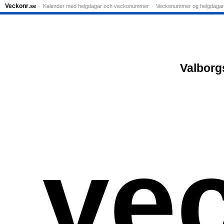
Veckonr
.se
Kalender med helgdagar och veckonummer
Veckonummer og helgdagar
Valborg
ve