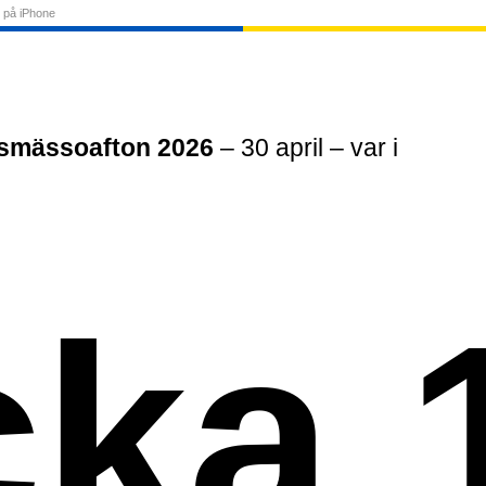
 på iPhone
smässoafton 2026
– 30 april – var i
cka 