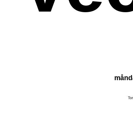
månda
Tor