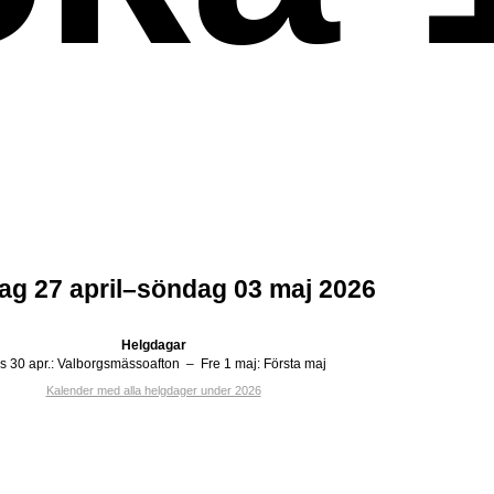
g 27 april–söndag 03 maj 2026
Helgdagar
s 30 apr.:
Valborgsmässoafton
–
Fre 1 maj:
Första maj
Kalender med alla helgdager under 2026