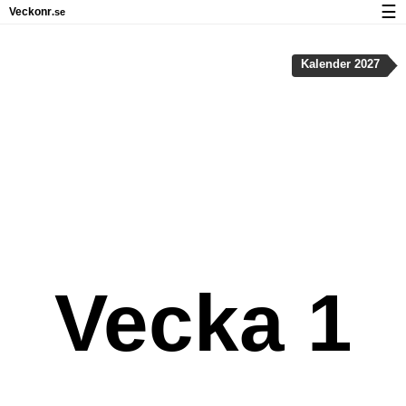
☰
Veckonr
.se
Kalender med helgdagar och veckonummer
Kalender 2027
Veckonummer og helgdagar på iPhone
Om Veckonr.se
Integritet och kakor
Vecka 1