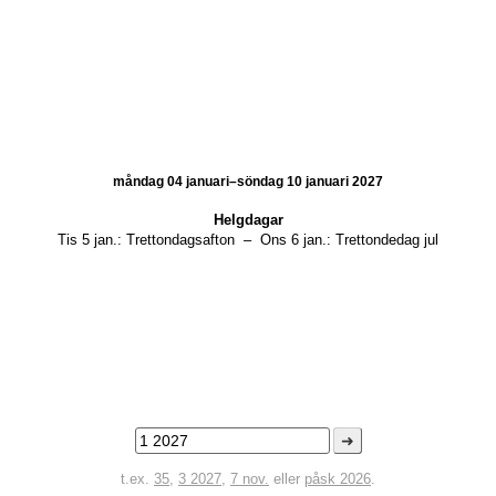
måndag 04 januari–söndag 10 januari 2027
Helgdagar
Tis 5 jan.:
Trettondagsafton
–
Ons 6 jan.:
Trettondedag jul
➜
t.ex.
35
,
3 2027
,
7 nov.
eller
påsk 2026
.