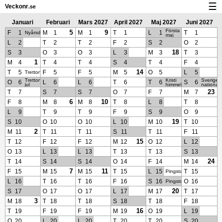
☰
Veckonr
.se
Kalender med helgdagar och veckonummer
Januari
Februari
Mars 2027
April 2027
Maj 2027
Juni 2027
Första
2027
2027
5
9
F
1
M
1
M
1
T
1
L
1
T
1
Nyårsdagen
maj
Veckonummer og helgdagar på iPhone
L
2
T
2
T
2
F
2
S
2
O
2
18
S
3
O
3
O
3
L
3
M
3
T
3
Om Veckonr.se
1
M
4
T
4
T
4
S
4
T
4
F
4
14
T
5
F
5
F
5
M
5
O
5
L
5
Trettondagsafton
Integritet och kakor
Trettondedag
Kristi
Sveriges
O
6
L
6
L
6
T
6
T
6
S
6
jul
himmelsfärdsdag
national
23
T
7
S
7
S
7
O
7
F
7
M
7
6
10
F
8
M
8
M
8
T
8
L
8
T
8
L
9
T
9
T
9
F
9
S
9
O
9
19
S
10
O
10
O
10
L
10
M
10
T
10
2
M
11
T
11
T
11
S
11
T
11
F
11
15
T
12
F
12
F
12
M
12
O
12
L
12
O
13
L
13
L
13
T
13
T
13
S
13
24
T
14
S
14
S
14
O
14
F
14
M
14
7
11
F
15
M
15
M
15
T
15
L
15
T
15
Pingstafton
L
16
T
16
T
16
F
16
S
16
O
16
Pingstdagen
20
S
17
O
17
O
17
L
17
M
17
T
17
3
M
18
T
18
T
18
S
18
T
18
F
18
16
T
19
F
19
F
19
M
19
O
19
L
19
O
20
L
20
L
20
T
20
T
20
S
20