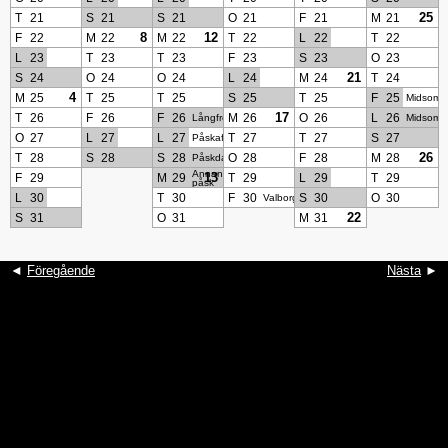
25
T
21
S
21
S
21
O
21
F
21
M
21
8
12
F
22
M
22
M
22
T
22
L
22
T
22
L
23
T
23
T
23
F
23
S
23
O
23
21
S
24
O
24
O
24
L
24
M
24
T
24
4
M
25
T
25
T
25
S
25
T
25
F
25
Midsomm
17
T
26
F
26
F
26
M
26
O
26
L
26
Långfredagen
Midsomm
O
27
L
27
L
27
T
27
T
27
S
27
Påskafton
26
T
28
S
28
S
28
O
28
F
28
M
28
Påskdagen
Annandag
13
F
29
M
29
T
29
L
29
T
29
påsk
L
30
T
30
F
30
S
30
O
30
Valborgsmässoafton
22
S
31
O
31
M
31
◄
Föregående
Nästa
►