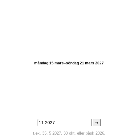
måndag 15 mars–söndag 21 mars 2027
➜
t.ex.
35
,
5 2027
,
30 okt.
eller
påsk 2026
.