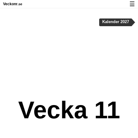
☰
Veckonr
.se
Kalender med helgdagar och veckonummer
Kalender 2027
Veckonummer og helgdagar på iPhone
Om Veckonr.se
Integritet och kakor
Vecka 11