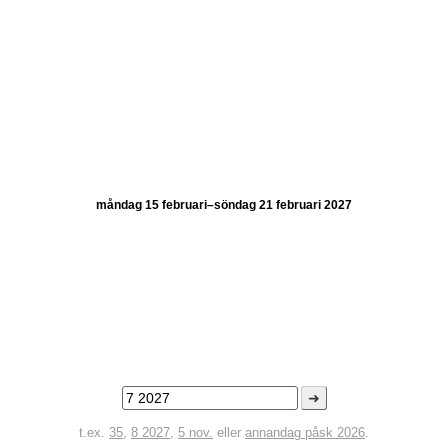
måndag 15 februari–söndag 21 februari 2027
➜
t.ex.
35
,
8 2027
,
5 nov.
eller
annandag påsk 2026
.