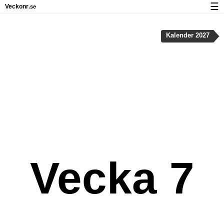
☰
Veckonr
.se
Kalender med helgdagar och veckonummer
Kalender 2027
Veckonummer og helgdagar på iPhone
Om Veckonr.se
Integritet och kakor
Vecka 7