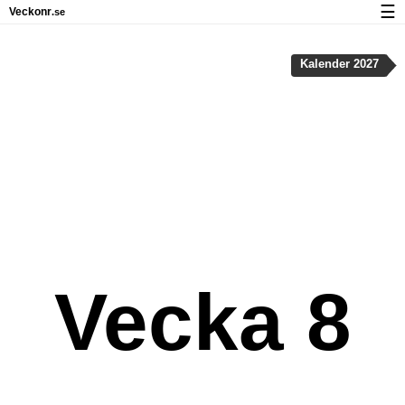
☰
Veckonr
.se
Kalender med helgdagar och veckonummer
Kalender 2027
Veckonummer og helgdagar på iPhone
Om Veckonr.se
Integritet och kakor
Vecka 8