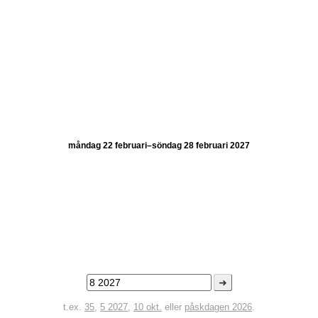
måndag 22 februari–söndag 28 februari 2027
➜
t.ex.
35
,
5 2027
,
10 okt.
eller
påskdagen 2026
.