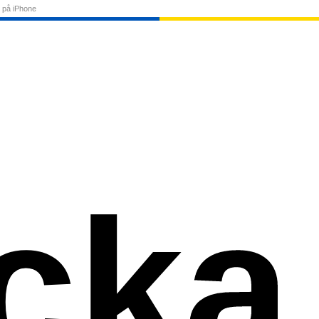
 på iPhone
cka