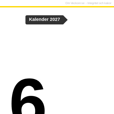
Om Veckonr.se
Integritet och kakor
Kalender 2027
 6