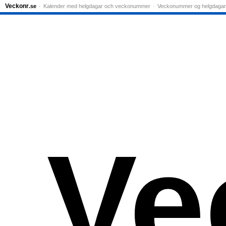
Veckonr
.se
Kalender med helgdagar och veckonummer
Veckonummer og helgdagar
Ve