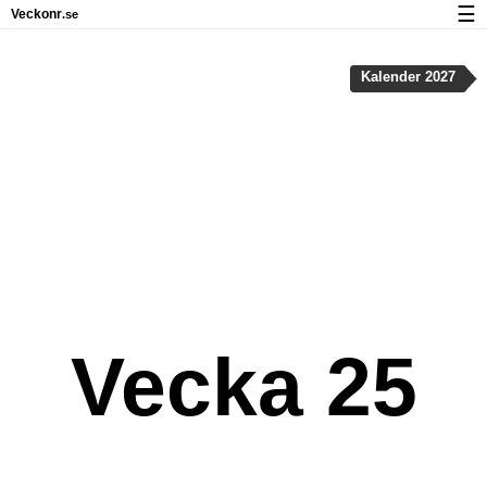
☰
Veckonr
.se
Kalender med helgdagar och veckonummer
Kalender 2027
Veckonummer og helgdagar på iPhone
Om Veckonr.se
Integritet och kakor
Vecka 25