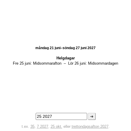
måndag 21 juni–söndag 27 juni 2027
Helgdagar
Fre 25 juni:
Midsommarafton
–
Lör 26 juni:
Midsommardagen
➜
t.ex.
35
,
7 2027
,
25 okt.
eller
trettondagsafton 2027
.