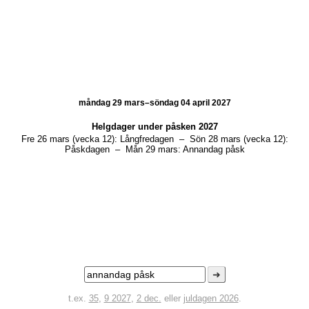
måndag 29 mars–söndag 04 april 2027
Helgdager under
påsken 2027
Fre 26 mars (vecka 12):
Långfredagen
–
Sön 28 mars (vecka 12):
Påskdagen
–
Mån 29 mars:
Annandag påsk
➜
t.ex.
35
,
9 2027
,
2 dec.
eller
juldagen 2026
.