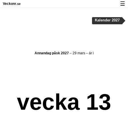
☰
Veckonr
.se
Kalender med helgdagar och veckonummer
Kalender 2027
Veckonummer og helgdagar på iPhone
Om Veckonr.se
Integritet och kakor
Annandag påsk 2027
– 29 mars – är i
vecka 13