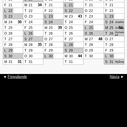
34
F
21
M
21
T
21
L
21
T
21
T
21
L
22
T
22
F
22
S
22
O
22
F
22
43
S
23
O
23
L
23
M
23
T
23
L
23
30
M
24
T
24
S
24
T
24
F
24
S
24
Julafton
39
52
T
25
F
25
M
25
O
25
L
25
M
25
Juldage
Annand
O
26
L
26
T
26
T
26
S
26
T
26
jul
48
T
27
S
27
O
27
F
27
M
27
O
27
35
F
28
M
28
T
28
L
28
T
28
T
28
L
29
T
29
F
29
S
29
O
29
F
29
44
S
30
O
30
L
30
M
30
T
30
L
30
31
M
31
T
31
T
31
S
31
Nyårsaft
◄
Föregående
Nästa
►