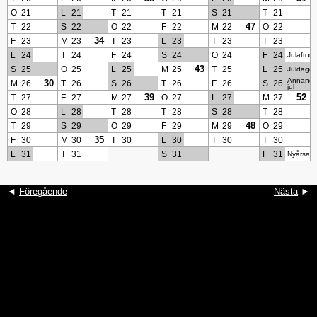
O
21
L
21
T
21
T
21
S
21
T
21
47
T
22
S
22
O
22
F
22
M
22
O
22
34
F
23
M
23
T
23
L
23
T
23
T
23
L
24
T
24
F
24
S
24
O
24
F
24
Julafton
43
S
25
O
25
L
25
M
25
T
25
L
25
Juldage
Annand
30
M
26
T
26
S
26
T
26
F
26
S
26
jul
39
52
T
27
F
27
M
27
O
27
L
27
M
27
O
28
L
28
T
28
T
28
S
28
T
28
48
T
29
S
29
O
29
F
29
M
29
O
29
35
F
30
M
30
T
30
L
30
T
30
T
30
L
31
T
31
S
31
F
31
Nyårsaft
◄
Föregående
Nästa
►