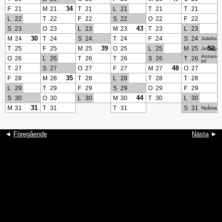
34
F
21
M
21
T
21
L
21
T
21
T
21
L
22
T
22
F
22
S
22
O
22
F
22
43
S
23
O
23
L
23
M
23
T
23
L
23
30
M
24
T
24
S
24
T
24
F
24
S
24
Julafton
39
52
T
25
F
25
M
25
O
25
L
25
M
25
Juldage
Annand
O
26
L
26
T
26
T
26
S
26
T
26
jul
48
T
27
S
27
O
27
F
27
M
27
O
27
35
F
28
M
28
T
28
L
28
T
28
T
28
L
29
T
29
F
29
S
29
O
29
F
29
44
S
30
O
30
L
30
M
30
T
30
L
30
31
M
31
T
31
T
31
S
31
Nyårsaft
◄
Föregående
Nästa
►