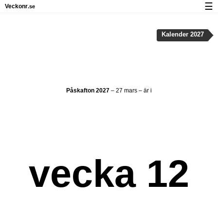
☰
Veckonr
.se
Kalender med helgdagar och veckonummer
Kalender 2027
Veckonummer og helgdagar på iPhone
Om Veckonr.se
Integritet och kakor
Påskafton 2027
– 27 mars – är i
vecka 12