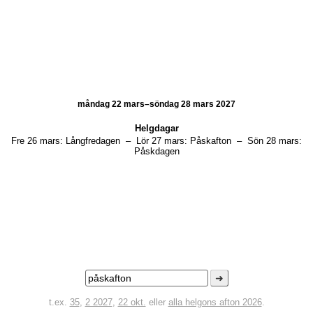
måndag 22 mars–söndag 28 mars 2027
Helgdagar
Fre 26 mars:
Långfredagen
–
Lör 27 mars:
Påskafton
–
Sön 28 mars:
Påskdagen
➜
t.ex.
35
,
2 2027
,
22 okt.
eller
alla helgons afton 2026
.