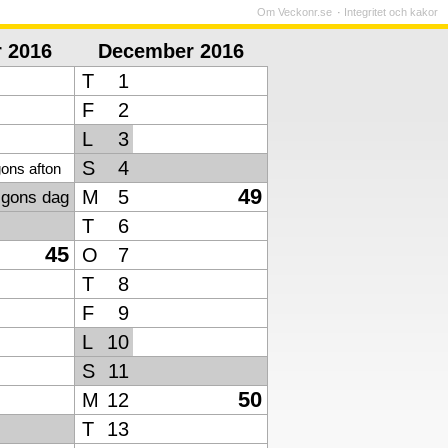
Om Veckonr.se
Integritet och kakor
 2016
December 2016
T
1
F
2
L
3
S
4
gons afton
49
M
5
lgons dag
T
6
45
O
7
T
8
F
9
L
10
S
11
50
M
12
T
13