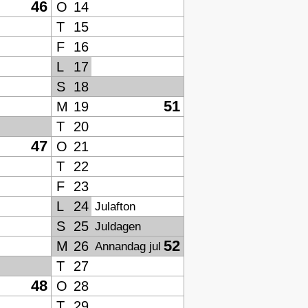
46
O
14
T
15
F
16
L
17
S
18
51
M
19
T
20
47
O
21
T
22
F
23
L
24
Julafton
S
25
Juldagen
52
M
26
Annandag jul
T
27
48
O
28
T
29