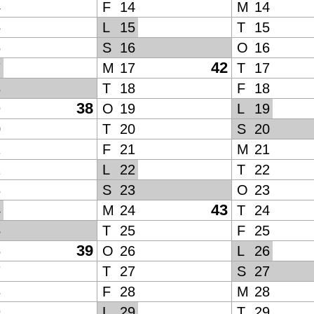
4
F
14
M
14
5
L
15
T
15
6
S
16
O
16
42
7
M
17
T
17
8
T
18
F
18
38
9
O
19
L
19
0
T
20
S
20
1
F
21
M
21
2
L
22
T
22
3
S
23
O
23
43
4
M
24
T
24
5
T
25
F
25
39
6
O
26
L
26
7
T
27
S
27
8
F
28
M
28
9
L
29
T
29