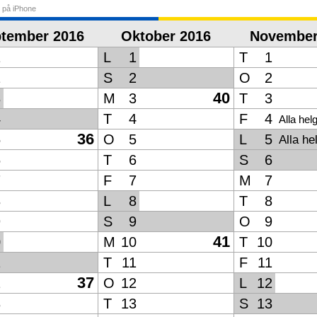
 på iPhone
tember 2016
Oktober 2016
November
1
L
1
T
1
2
S
2
O
2
40
3
M
3
T
3
4
T
4
F
4
Alla hel
36
5
O
5
L
5
Alla he
6
T
6
S
6
7
F
7
M
7
8
L
8
T
8
9
S
9
O
9
41
0
M
10
T
10
1
T
11
F
11
37
2
O
12
L
12
3
T
13
S
13