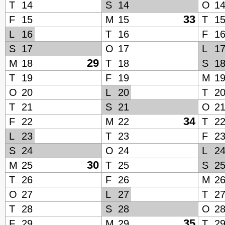
T
14
S
14
O
1
33
F
15
M
15
T
1
L
16
T
16
F
1
S
17
O
17
L
1
29
M
18
T
18
S
1
T
19
F
19
M
1
O
20
L
20
T
2
T
21
S
21
O
2
34
F
22
M
22
T
2
L
23
T
23
F
2
S
24
O
24
L
2
30
M
25
T
25
S
2
T
26
F
26
M
2
O
27
L
27
T
2
T
28
S
28
O
2
35
F
29
M
29
T
2