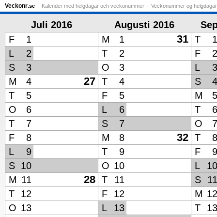
Veckonr
.se
Kalender med helgdagar och veckonummer
Veckonummer og helgdagar
Juli 2016
Augusti 2016
Sep
31
F
1
M
1
T
L
2
T
2
F
S
3
O
3
L
27
M
4
T
4
S
T
5
F
5
M
O
6
L
6
T
T
7
S
7
O
32
F
8
M
8
T
L
9
T
9
F
S
10
O
10
L
1
28
M
11
T
11
S
1
T
12
F
12
M
1
O
13
L
13
T
1